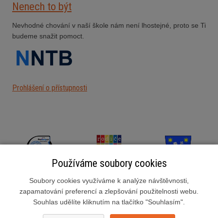
Nenech to být
Nevhodné chování v naší škole nám není lhostejné, proto se Ti
budeme snažit pomoct.
Prohlášení o přístupnosti
Používáme soubory cookies
Soubory cookies využíváme k analýze návštěvnosti,
zapamatování preferencí a zlepšování použitelnosti webu.
Souhlas udělíte kliknutím na tlačítko "Souhlasím".
Základní škola Slušovice, okres Zlín, příspěvková organizace