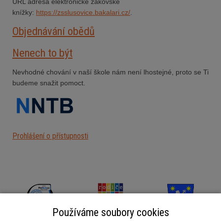
URL adresa elektronické žákovské
knížky:
https://zsslusovice.bakalari.cz/
.
Objednávání obědů
Nenech to být
Nevhodné chování v naší škole nám není lhostejné, proto se Ti
budeme snažit pomoct.
Prohlášení o přístupnosti
Používáme soubory cookies