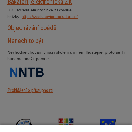
Bakaláři, elektronická ŽK
URL adresa elektronické žákovské
knížky:
https://zsslusovice.bakalari.cz/
.
Objednávání obědů
Nenech to být
Nevhodné chování v naší škole nám není lhostejné, proto se Ti
budeme snažit pomoct.
Prohlášení o přístupnosti