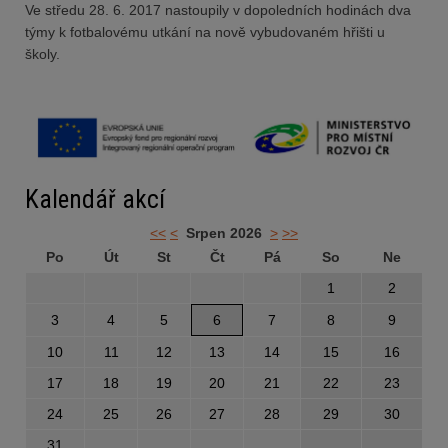
Ve středu 28. 6. 2017 nastoupily v dopoledních hodinách dva
týmy k fotbalovému utkání na nově vybudovaném hřišti u
školy.
Kalendář akcí
<<
<
Srpen 2026
>
>>
Po
Út
St
Čt
Pá
So
Ne
1
2
3
4
5
6
7
8
9
10
11
12
13
14
15
16
17
18
19
20
21
22
23
24
25
26
27
28
29
30
31