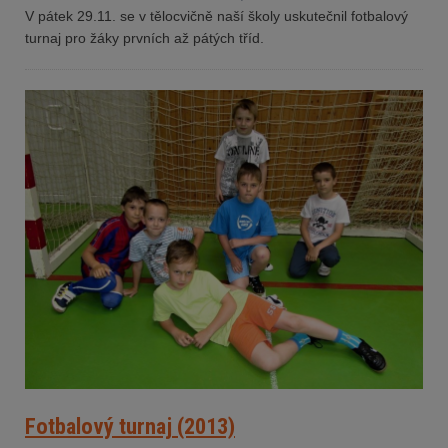
V pátek 29.11. se v tělocvičně naší školy uskutečnil fotbalový
turnaj pro žáky prvních až pátých tříd.
Fotbalový turnaj (2013)