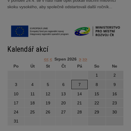
V pondělí 24.4. se v naší hale opět potkali všichni milovníci
skoku vysokého, aby společně odstartovali další ročník...
Kalendář akcí
<<
<
Srpen 2026
>
>>
Po
Út
St
Čt
Pá
So
Ne
1
2
3
4
5
6
7
8
9
10
11
12
13
14
15
16
17
18
19
20
21
22
23
24
25
26
27
28
29
30
31