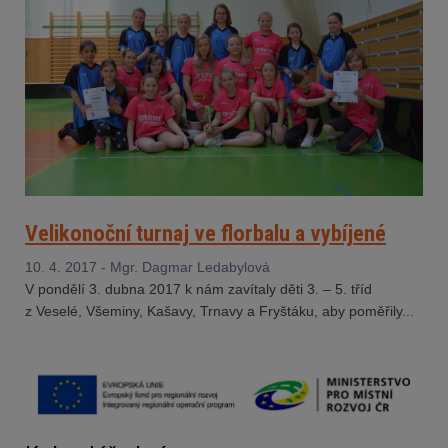
Velikonoční turnaj ve florbalu a vybíjené
10. 4. 2017 - Mgr. Dagmar Ledabylová
V pondělí 3. dubna 2017 k nám zavítaly děti 3. – 5. tříd
z Veselé, Všeminy, Kašavy, Trnavy a Fryštáku, aby poměřily...