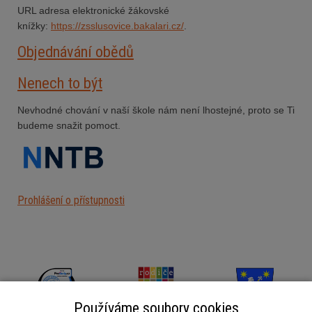
URL adresa elektronické žákovské
knížky:
https://zsslusovice.bakalari.cz/
.
Objednávání obědů
Nenech to být
Nevhodné chování v naší škole nám není lhostejné, proto se Ti
budeme snažit pomoct.
Prohlášení o přístupnosti
Používáme soubory cookies