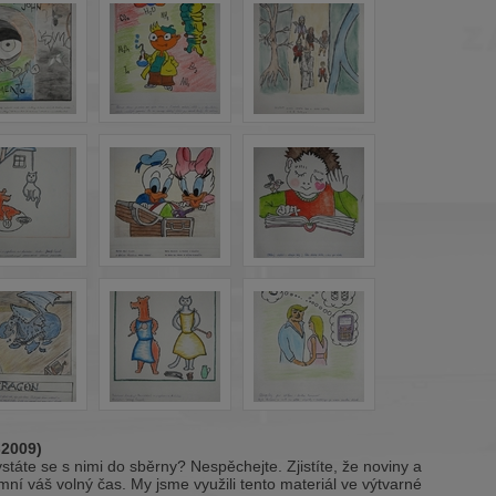
-2009)
áte se s nimi do sběrny? Nespěchejte. Zjistíte, že noviny a
mní váš volný čas. My jsme využili tento materiál ve výtvarné