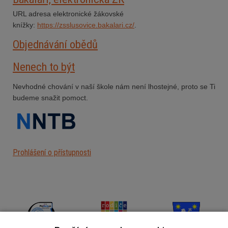
URL adresa elektronické žákovské
knížky:
https://zsslusovice.bakalari.cz/
.
Objednávání obědů
Nenech to být
Nevhodné chování v naší škole nám není lhostejné, proto se Ti
budeme snažit pomoct.
Prohlášení o přístupnosti