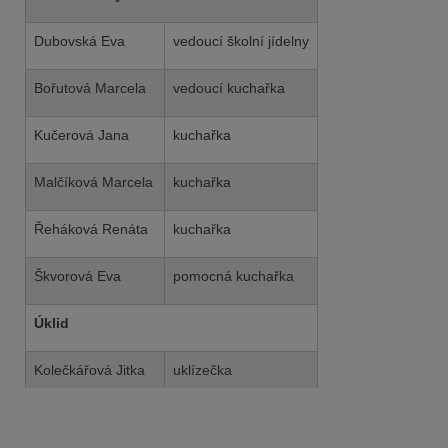
Dubovská Eva
vedoucí školní jídelny
Bořutová Marcela
vedoucí kuchařka
Kučerová Jana
kuchařka
Malčíková Marcela
kuchařka
Řeháková Renáta
kuchařka
Škvorová Eva
pomocná kuchařka
Úklid
Kolečkářová Jitka
uklízečka
Krajčová Karla
uklízečka