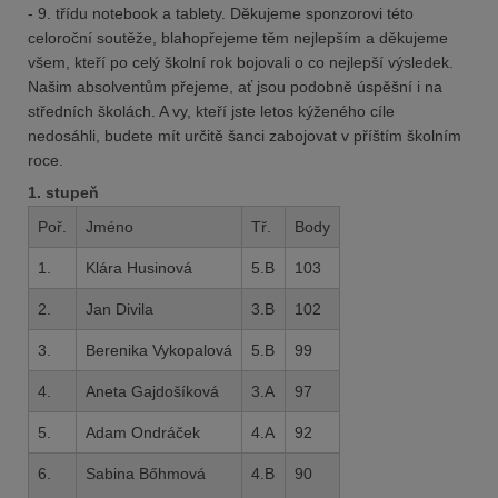
- 9. třídu notebook a tablety
. Děkujeme sponzorovi této
celoroční soutěže, blahopřejeme těm nejlepším a děkujeme
všem, kteří po celý školní rok bojovali o co nejlepší výsledek.
Našim absolventům přejeme, ať jsou podobně úspěšní i na
středních školách. A vy, kteří jste letos kýženého cíle
nedosáhli, budete mít určitě šanci zabojovat v příštím školním
roce.
1. stupeň
Poř.
Jméno
Tř.
Body
1.
Klára Husinová
5.B
103
2.
Jan Divila
3.B
102
3.
Berenika Vykopalová
5.B
99
4.
Aneta Gajdošíková
3.A
97
5.
Adam Ondráček
4.A
92
6.
Sabina Bőhmová
4.B
90