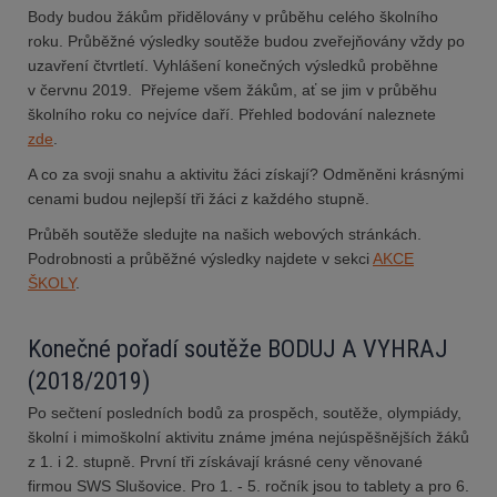
Body budou žákům přidělovány v průběhu celého školního
roku. Průběžné výsledky soutěže budou zveřejňovány vždy po
uzavření čtvrtletí. Vyhlášení konečných výsledků proběhne
v červnu 2019. Přejeme všem žákům, ať se jim v průběhu
školního roku co nejvíce daří. Přehled bodování naleznete
zde
.
A co za svoji snahu a aktivitu žáci získají? Odměněni krásnými
cenami budou nejlepší tři žáci z každého stupně.
Průběh soutěže sledujte na našich webových stránkách.
Podrobnosti a průběžné výsledky najdete v sekci
AKCE
ŠKOLY
.
Konečné pořadí soutěže BODUJ A VYHRAJ
(2018/2019)
Po sečtení posledních bodů za prospěch, soutěže, olympiády,
školní i mimoškolní aktivitu známe jména nejúspěšnějších žáků
z 1. i 2. stupně. První tři získávají krásné ceny věnované
firmou SWS Slušovice.
Pro 1. - 5. ročník jsou to tablety a pro 6.