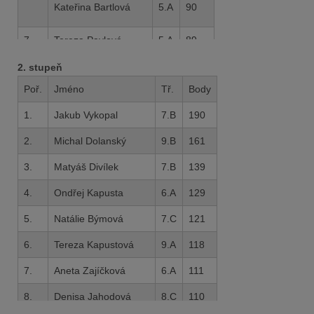
Kateřina Bartlová
5.A
90
7.
Tereza Pavlová
5.A
89
Adéla Tomšů
5.B
89
2. stupeň
Poř.
Jméno
Tř.
Body
8.
Jakub Bartáček
1.A
88
1.
Jakub Vykopal
7.B
190
Radka Zetíková
5.C
88
2.
Michal Dolanský
9.B
161
9.
Anna Knapová
2.B
86
3.
Matyáš Divílek
7.B
139
10.
Tereza Ševcová
3.B
85
4.
Ondřej Kapusta
6.A
129
Nicol Kolářová
4.B
85
5.
Natálie Býmová
7.C
121
Ondřej Dolanský
5.B
85
6.
Tereza Kapustová
9.A
118
7.
Aneta Zajíčková
6.A
111
8.
Denisa Jahodová
8.C
110