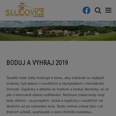
BODUJ A VYHRAJ 2019
Soutěž naše žáky motivuje k tomu, aby získávali co nejlepší
známky, byli aktivní v soutěžích a olympiádách i mimoškolní
činnosti. Úspěchy a aktivita se hodnotí a bodují identicky, ať už
jde o kteroukoli oblast vzdělávání. Možnost získat body mají
tedy všichni - za prospěch, účast a úspěchy v soutěžích od
školního až po celostátní kola. Body mohou získat žáci i od
třídních učitelů, popřípadě v rámci třídního kolektivu.