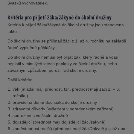
úvazků vychovatelek.
Kritéria pro přijetí žáka/žákyně do školní družiny
Kritéria k přijetí žáka/žákyně do školní družiny jsou stanovena
takto.
Do školní družiny se přijímají žáci z 1. až 4. ročníku na základě
řádně vyplněné přihlášky.
Do školní družiny nemusí být přijat žák, který řádně a včas
neplatil v minulých letech poplatky za školní družinu, nebo
závažným způsobem porušil řád školní družiny.
Další kritéria:
věk (mladší mají přednost, tzn. přednost mají žáci 1. – 3.
ročníku)
pravidelná denní docházka do školní družiny
zdravotní důvody (vyšetření v poradenském zařízení)
sourozenec ve školní družině
dojíždějící (přednost mají dojíždějící žáci/žákyně)
zaměstnanost rodičů (přednost mají žáci/žákyně jejichž oba