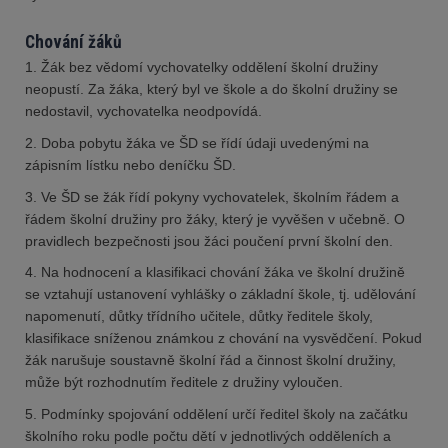
Chování žáků
1. Žák bez vědomí vychovatelky oddělení školní družiny
neopustí. Za žáka, který byl ve škole a do školní družiny se
nedostavil, vychovatelka neodpovídá.
2. Doba pobytu žáka ve ŠD se řídí údaji uvedenými na
zápisním lístku nebo deníčku ŠD.
3. Ve ŠD se žák řídí pokyny vychovatelek, školním řádem a
řádem školní družiny pro žáky, který je vyvěšen v učebně. O
pravidlech bezpečnosti jsou žáci poučení první školní den.
4. Na hodnocení a klasifikaci chování žáka ve školní družině
se vztahují ustanovení vyhlášky o základní škole, tj. udělování
napomenutí, důtky třídního učitele, důtky ředitele školy,
klasifikace sníženou známkou z chování na vysvědčení. Pokud
žák narušuje soustavně školní řád a činnost školní družiny,
může být rozhodnutím ředitele z družiny vyloučen.
5. Podmínky spojování oddělení určí ředitel školy na začátku
školního roku podle počtu dětí v jednotlivých odděleních a