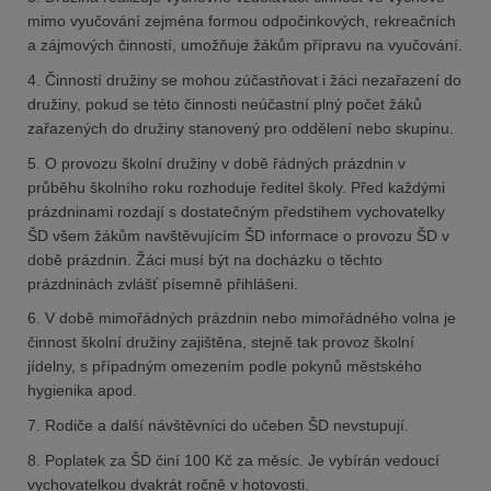
mimo vyučování zejména formou odpočinkových, rekreačních
a zájmových činností, umožňuje žákům přípravu na vyučování.
4. Činností družiny se mohou zúčastňovat i žáci nezařazení do
družiny, pokud se této činnosti neúčastní plný počet žáků
zařazených do družiny stanovený pro oddělení nebo skupinu.
5. O provozu školní družiny v době řádných prázdnin v
průběhu školního roku rozhoduje ředitel školy. Před každými
prázdninami rozdají s dostatečným předstihem vychovatelky
ŠD všem žákům navštěvujícím ŠD informace o provozu ŠD v
době prázdnin. Žáci musí být na docházku o těchto
prázdninách zvlášť písemně přihlášeni.
6. V době mimořádných prázdnin nebo mimořádného volna je
činnost školní družiny zajištěna, stejně tak provoz školní
jídelny, s případným omezením podle pokynů městského
hygienika apod.
7. Rodiče a další návštěvníci do učeben ŠD nevstupují.
8. Poplatek za ŠD činí 100 Kč za měsíc. Je vybírán vedoucí
vychovatelkou dvakrát ročně v hotovosti.