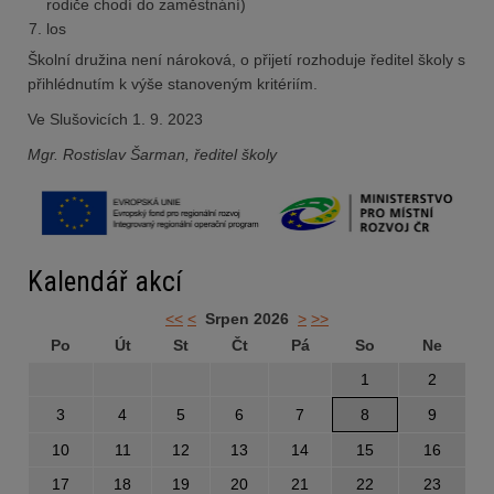
rodiče chodí do zaměstnání)
los
Školní družina není nároková, o přijetí rozhoduje ředitel školy s
přihlédnutím k výše stanoveným kritériím.
Ve Slušovicích 1. 9. 2023
Mgr. Rostislav Šarman, ředitel školy
Kalendář akcí
<<
<
Srpen 2026
>
>>
Po
Út
St
Čt
Pá
So
Ne
1
2
3
4
5
6
7
8
9
10
11
12
13
14
15
16
17
18
19
20
21
22
23