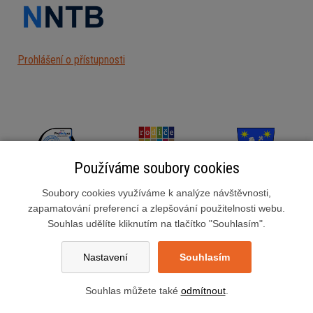
Prohlášení o přístupnosti
Používáme soubory cookies
Soubory cookies využíváme k analýze návštěvnosti,
zapamatování preferencí a zlepšování použitelnosti webu.
Souhlas udělíte kliknutím na tlačítko "Souhlasím".
Základní škola Slušovice, okres Zlín, příspěvková organizace
Školní 222, 763 15 Slušovice
Nastavení
Souhlasím
zsslusovice@zsslusovice.cz
Datová schránka:ngimshn
Souhlas můžete také
odmítnout
.
Nastavení cookies