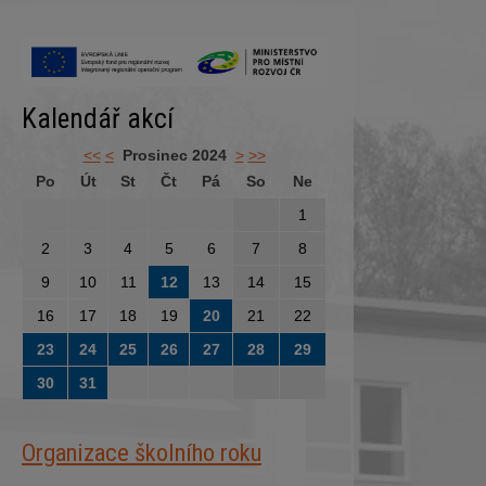
Kalendář akcí
<<
<
Prosinec 2024
>
>>
Po
Út
St
Čt
Pá
So
Ne
1
2
3
4
5
6
7
8
9
10
11
12
13
14
15
16
17
18
19
20
21
22
23
24
25
26
27
28
29
30
31
Organizace školního roku