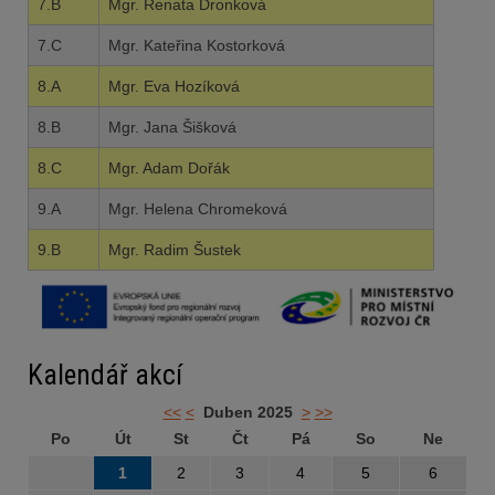
7.B
Mgr. Renata Dronková
7.C
Mgr. Kateřina Kostorková
8.A
Mgr. Eva Hozíková
8.B
Mgr. Jana Šišková
8.C
Mgr. Adam Dořák
9.A
Mgr. Helena Chromeková
9.B
Mgr. Radim Šustek
Kalendář akcí
<<
<
Duben 2025
>
>>
Po
Út
St
Čt
Pá
So
Ne
1
2
3
4
5
6