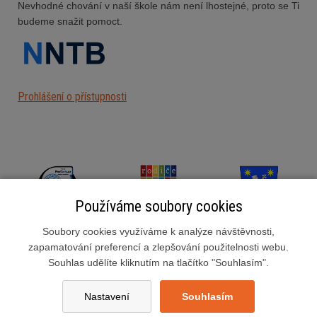
Nevhodné chování v naší škole nám není lhostejné, proto se Ti
budeme snažit pomoct.
Prohlášení o přístupnosti
Používáme soubory cookies
Soubory cookies využíváme k analýze návštěvnosti,
zapamatování preferencí a zlepšování použitelnosti webu.
Souhlas udělíte kliknutím na tlačítko "Souhlasím".
Základní škola Slušovice, okres Zlín, příspěvková organizace
Školní 222, 763 15 Slušovice
Nastavení
Souhlasím
zsslusovice@zsslusovice.cz