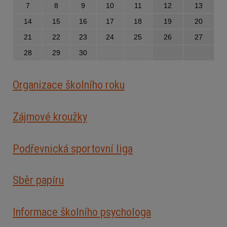
7
8
9
10
11
12
13
14
15
16
17
18
19
20
21
22
23
24
25
26
27
28
29
30
Organizace školního roku
Zájmové kroužky
Podřevnická sportovní liga
Sběr papíru
Informace školního psychologa