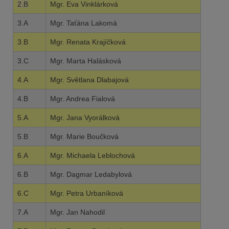
2.B
Mgr. Eva Vinklárková
3.A
Mgr. Taťána Lakomá
3.B
Mgr. Renata Krajíčková
3.C
Mgr. Marta Halásková
4.A
Mgr. Světlana Dlabajová
4.B
Mgr. Andrea Fialová
5.A
Mgr. Jana Vyorálková
5.B
Mgr. Marie Boučková
6.A
Mgr. Michaela Leblochová
6.B
Mgr. Dagmar Ledabylová
6.C
Mgr. Petra Urbaníková
7.A
Mgr. Jan Nahodil