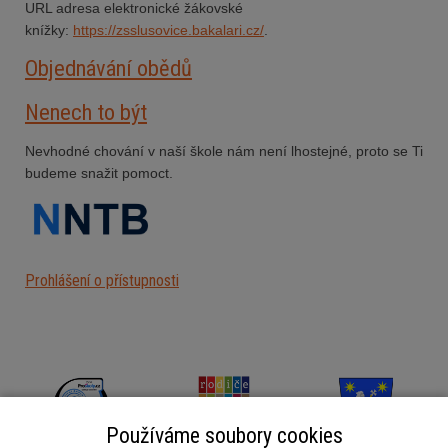
URL adresa elektronické žákovské
knížky:
https://zsslusovice.bakalari.cz/
.
Objednávání obědů
Nenech to být
Nevhodné chování v naší škole nám není lhostejné, proto se Ti
budeme snažit pomoct.
Prohlášení o přístupnosti
Používáme soubory cookies