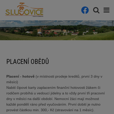
PLACENÍ OBĚDŮ
Placení - hotově
(v místnosti prodeje kreditů, první 3 dny v
měsíci)
Nabití čipové karty zaplacením finanční hotovosti žákem či
rodičem probíhá u vedoucí jídelny a to vždy první tři pracovní
dny v měsíci na další období. Nemocní žáci mají možnost
každé pondělí ráno před vyučováním. První dobití je nutno
provést částkou min. 300,- Kč (stravování na 1 měsíc).