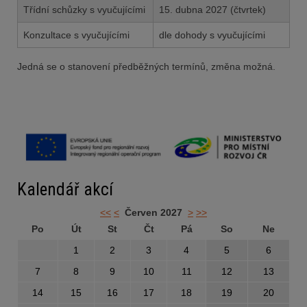
Třídní schůzky s vyučujícími
15. dubna 2027 (čtvrtek)
Konzultace s vyučujícími
dle dohody s vyučujícími
Jedná se o stanovení předběžných termínů, změna možná.
Kalendář akcí
<<
<
Červen 2027
>
>>
Po
Út
St
Čt
Pá
So
Ne
1
2
3
4
5
6
7
8
9
10
11
12
13
14
15
16
17
18
19
20