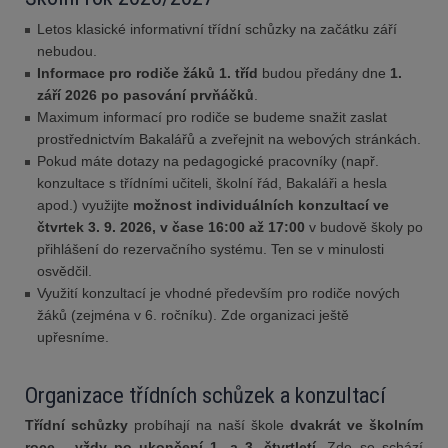
Letos klasické informativní třídní schůzky na začátku září
nebudou.
Informace pro rodiče žáků 1. tříd
budou předány dne
1.
září 2026 po pasování prvňáčků
.
Maximum informací pro rodiče se budeme snažit zaslat
prostřednictvím Bakalářů a zveřejnit na webových stránkách.
Pokud máte dotazy na pedagogické pracovníky (např.
konzultace s třídními učiteli, školní řád, Bakaláři a hesla
apod.) využijte
možnost individuálních konzultací ve
čtvrtek 3. 9. 2026, v čase 16:00 až 17:00
v budově školy po
přihlášení do rezervačního systému. Ten se v minulosti
osvědčil.
Využití konzultací je vhodné především pro rodiče nových
žáků (zejména v 6. ročníku). Zde organizaci ještě
upřesníme.
Organizace třídních schůzek a konzultací
Třídní schůzky
probíhají na naší škole
dvakrát ve školním
roce - vždy po ukončení 1. a 3. čtvrtletí.
Zde se schází