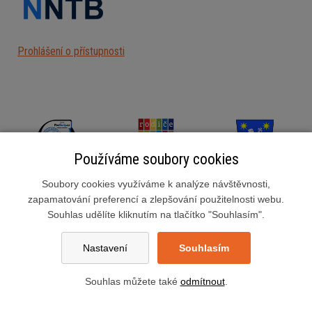
Prohlášení o přístupnosti
Používáme soubory cookies
Soubory cookies využíváme k analýze návštěvnosti,
zapamatování preferencí a zlepšování použitelnosti webu.
Souhlas udělíte kliknutím na tlačítko "Souhlasím".
Základní škola Slušovice, okres Zlín, příspěvková organizace
Školní 222, 763 15 Slušovice
Nastavení
Souhlasím
zsslusovice@zsslusovice.cz
Datová schránka:ngimshn
Souhlas můžete také
odmítnout
.
Nastavení cookies