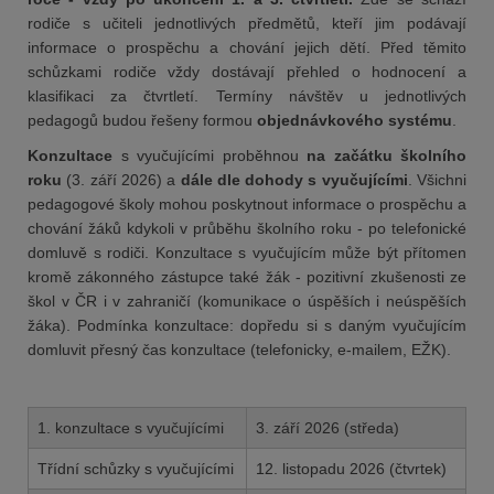
rodiče s učiteli jednotlivých předmětů, kteří jim podávají
informace o prospěchu a chování jejich dětí. Před těmito
schůzkami rodiče vždy dostávají přehled o hodnocení a
klasifikaci za čtvrtletí. Termíny návštěv u jednotlivých
pedagogů budou řešeny formou
objednávkového systému
.
Konzultace
s vyučujícími proběhnou
na začátku školního
roku
(3. září 2026) a
dále dle dohody s vyučujícími
. Všichni
pedagogové školy mohou poskytnout informace o prospěchu a
chování žáků kdykoli v průběhu školního roku - po telefonické
domluvě s rodiči.
Konzultace s vyučujícím může být přítomen
kromě zákonného zástupce také žák - p
ozitivní zkušenosti ze
škol v ČR i v zahraničí (komunikace o úspěších i neúspěších
žáka).
Podmínka konzultace: dopředu si s daným vyučujícím
domluvit přesný čas konzultace (telefonicky, e-mailem, EŽK).
1. konzultace s vyučujícími
3. září 2026 (středa)
Třídní schůzky s vyučujícími
12. listopadu 2026 (čtvrtek)