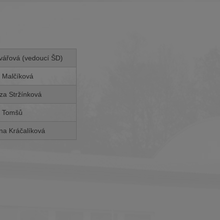
ářová (vedoucí ŠD)
 Malčíková
eza Stržínková
 Tomšů
a Kráčalíková