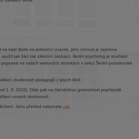
í základní škole.
 na naší škole na poloviční úvazek, jeho činnost je zejména
yužít jak žáci tak zákonní zástupci. školní psycholog je součástí
e popsané na našich webových stránkách v sekci Školní poradenské
dílení zkušeností pedagogů z jiných škol
od 1. 9. 2016). Dále pak na čtenářskou gramotnost popřípadě
sdílení nových zkušeností.
ěchem. Jeho přehled naleznete
zde
.