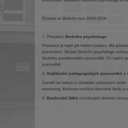
financování působení školního psychologa a naš
Činnost ve školním roce 2016-2018:
1. Působení
školního psychologa
Prevence je lepší jak hašení požáru. Má působit
preventivní. Služeb školního psychologa mohou v
školního poradenského pracoviště. Co nabízí j
pracoviště.
2.
Vzdělávání pedagogických pracovníků
a s
Zaměří se inkluzi (v důsledku zákonných změn 
mentoring. Možnost navštívit libovolné školy a 
3.
Doučování žáků
ohrožených školním neúsp