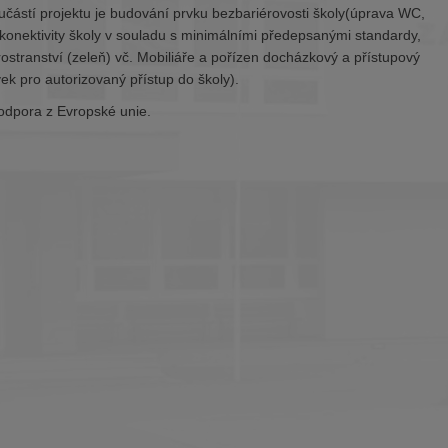
učástí projektu je budování prvku bezbariérovosti školy(úprava WC,
í konektivity školy v souladu s minimálními předepsanými standardy,
stranství (zeleň) vč. Mobiliáře a pořízen docházkový a přístupový
ek pro autorizovaný přístup do školy).
podpora z Evropské unie.