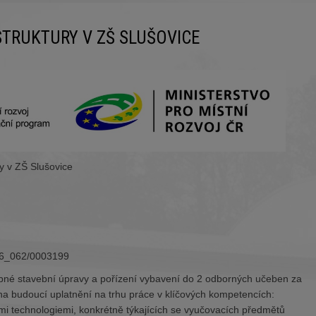
STRUKTURY V ZŠ SLUŠOVICE
ry v ZŠ Slušovice
/16_062/0003199
robné stavební úpravy a pořízení vybavení do 2 odborných učeben za
na budoucí uplatnění na trhu práce v klíčových kompetencích:
ními technologiemi, konkrétně týkajících se vyučovacích předmětů