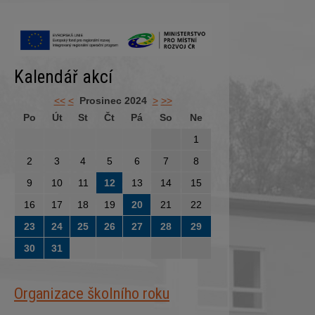
Kalendář akcí
<<
<
Prosinec 2024
>
>>
Po
Út
St
Čt
Pá
So
Ne
1
2
3
4
5
6
7
8
9
10
11
12
13
14
15
16
17
18
19
20
21
22
23
24
25
26
27
28
29
30
31
Organizace školního roku