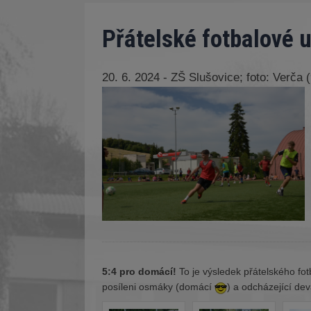
Přátelské fotbalové 
20. 6. 2024 - ZŠ Slušovice; foto: Verča 
5:4 pro domácí!
To je výsledek přátelského fotb
posíleni osmáky (domácí
) a odcházející de