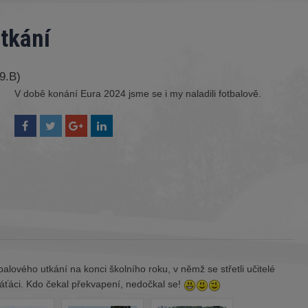
utkání
(9.B)
V době konání Eura 2024 jsme se i my naladili fotbalově.
alového utkání na konci školního roku, v němž se střetli učitelé
váťáci. Kdo čekal překvapení, nedočkal se!