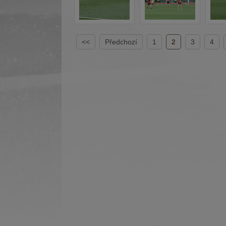
<<
Předchozí
1
2
3
4