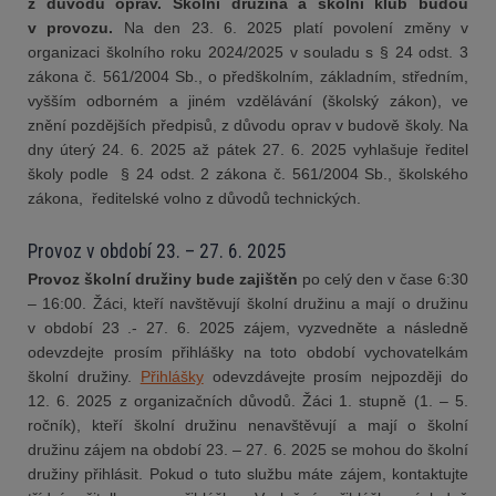
z důvodů oprav
.
Školní družina a školní klub budou
v provozu.
Na den 23. 6. 2025 platí povolení změny v
organizaci školního roku 2024/2025 v souladu s § 24 odst. 3
zákona č. 561/2004 Sb., o předškolním, základním, středním,
vyšším odborném a jiném vzdělávání (školský zákon), ve
znění pozdějších předpisů, z důvodu oprav v budově školy. Na
dny úterý 24. 6. 2025 až pátek 27. 6. 2025 vyhlašuje ředitel
školy podle § 24 odst. 2 zákona č. 561/2004 Sb., školského
zákona, ředitelské volno z důvodů technických.
Provoz v období 23. – 27. 6. 2025
Provoz školní družiny bude zajištěn
po celý den v čase 6:30
– 16:00. Žáci, kteří navštěvují školní družinu a mají o družinu
v období 23 .- 27. 6. 2025 zájem, vyzvedněte a následně
odevzdejte prosím přihlášky na toto období vychovatelkám
školní družiny.
Přihlášky
odevzdávejte prosím nejpozději do
12. 6. 2025 z organizačních důvodů. Žáci 1. stupně (1. – 5.
ročník), kteří školní družinu nenavštěvují a mají o školní
družinu zájem na období 23. – 27. 6. 2025 se mohou do školní
družiny přihlásit. Pokud o tuto službu máte zájem, kontaktujte