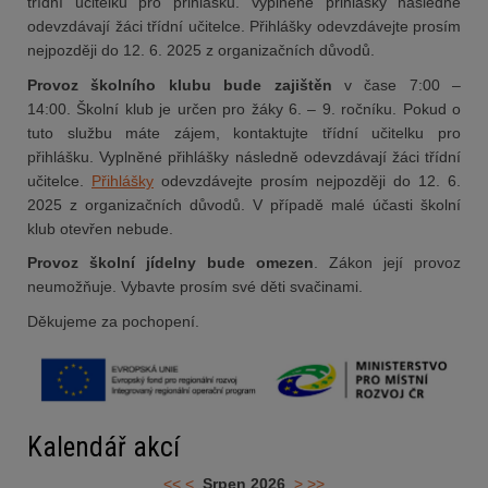
třídní učitelku pro přihlášku. Vyplněné přihlášky následně
odevzdávají žáci třídní učitelce. Přihlášky odevzdávejte prosím
nejpozději do 12. 6. 2025 z organizačních důvodů.
Provoz školního klubu
bude zajištěn
v čase 7:00 –
14:00. Školní klub je určen pro žáky 6. – 9. ročníku. Pokud o
tuto službu máte zájem, kontaktujte třídní učitelku pro
přihlášku. Vyplněné přihlášky následně odevzdávají žáci třídní
učitelce.
Přihlášky
odevzdávejte prosím nejpozději do 12. 6.
2025 z organizačních důvodů. V případě malé účasti školní
klub otevřen nebude.
Provoz školní jídelny bude omezen
. Zákon její provoz
neumožňuje. Vybavte prosím své děti svačinami.
Děkujeme za pochopení.
Kalendář akcí
<<
<
Srpen 2026
>
>>