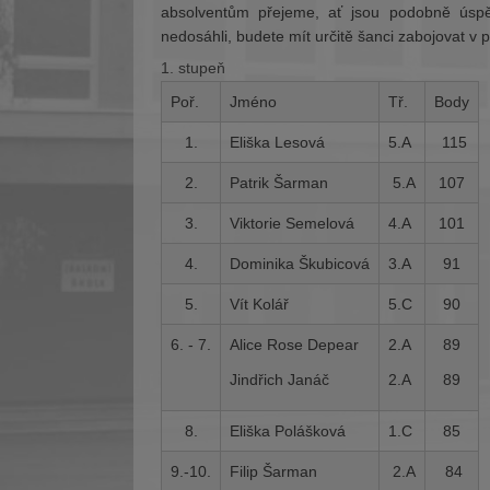
absolventům přejeme, ať jsou podobně úspěšn
nedosáhli, budete mít určitě šanci zabojovat v 
1. stupeň
Poř.
Jméno
Tř.
Body
1.
Eliška Lesová
5.A
115
2.
Patrik Šarman
5.A
107
3.
Viktorie Semelová
4.A
101
4.
Dominika Škubicová
3.A
91
5.
Vít Kolář
5.C
90
6. - 7.
Alice Rose Depear
2.A
89
Jindřich Janáč
2.A
89
8.
Eliška Polášková
1.C
85
9.-10.
Filip Šarman
2.A
84