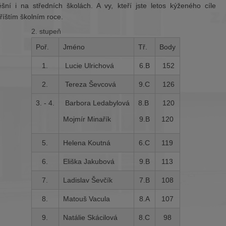
í i na středních školách. A vy, kteří jste letos kýženého cíle
příštím školním roce.
2. stupeň
Poř.
Jméno
Tř.
Body
1.
Lucie Ulrichová
6.B
152
2.
Tereza Ševcová
9.C
126
3. - 4.
Barbora Ledabylová
8.B
120
Mojmír Minařík
9.B
120
5.
Helena Koutná
6.C
119
6.
Eliška Jakubová
9.B
113
7.
Ladislav Ševčík
7.B
108
8.
Matouš Vacula
8.A
107
9.
Natálie Skácilová
8.C
98