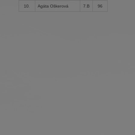
10.
Agáta Oškerová
7.B
96