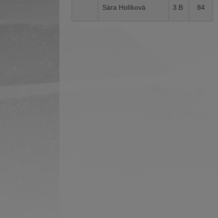
Sára Holíková
3.B
84