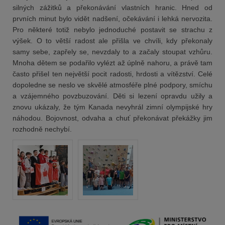
silných zážitků a překonávání vlastních hranic. Hned od
prvních minut bylo vidět nadšení, očekávání i lehká nervozita.
Pro některé totiž nebylo jednoduché postavit se strachu z
výšek. O to větší radost ale přišla ve chvíli, kdy překonaly
samy sebe, zapřely se, nevzdaly to a začaly stoupat vzhůru.
Mnoha dětem se podařilo vylézt až úplně nahoru, a právě tam
často přišel ten největší pocit radosti, hrdosti a vítězství. Celé
dopoledne se neslo ve skvělé atmosféře plné podpory, smíchu
a vzájemného povzbuzování. Děti si lezení opravdu užily a
znovu ukázaly, že tým Kanada nevyhrál zimní olympijské hry
náhodou. Bojovnost, odvaha a chuť překonávat překážky jim
rozhodně nechybí.