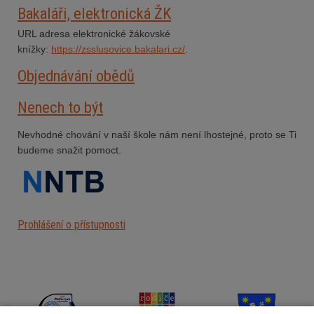
Bakaláři, elektronická ŽK
URL adresa elektronické žákovské
knížky:
https://zsslusovice.bakalari.cz/
.
Objednávání obědů
Nenech to být
Nevhodné chování v naší škole nám není lhostejné, proto se Ti
budeme snažit pomoct.
Prohlášení o přístupnosti