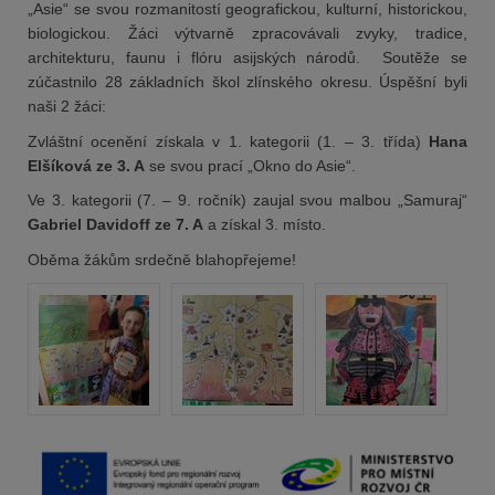
„Asie“ se svou rozmanitostí geografickou, kulturní, historickou,
biologickou. Žáci výtvarně zpracovávali zvyky, tradice,
architekturu, faunu i flóru asijských národů. Soutěže se
zúčastnilo 28 základních škol zlínského okresu. Úspěšní byli
naši 2 žáci:
Zvláštní ocenění získala v 1. kategorii (1. – 3. třída)
Hana
Elšíková ze 3. A
se svou prací „Okno do Asie“.
Ve 3. kategorii (7. – 9. ročník) zaujal svou malbou „Samuraj“
Gabriel Davidoff ze 7. A
a získal 3. místo.
Oběma žákům srdečně blahopřejeme!