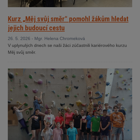
Kurz „Měj svůj směr“ pomohl žákům hledat
jejich budoucí cestu
26. 5. 2026 - Mgr. Helena Chromeková
V uplynulých dnech se naši žáci zúčastnili kariérového kurzu
Měj svůj směr.