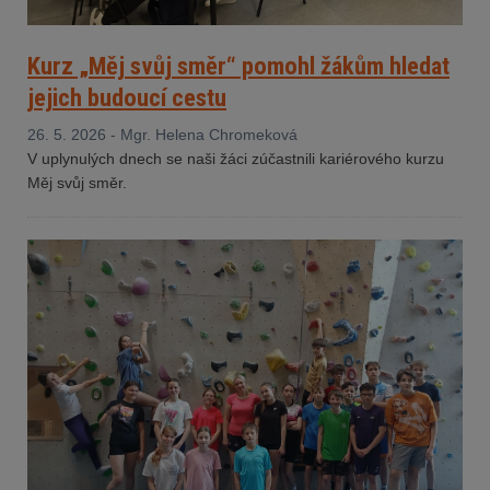
Kurz „Měj svůj směr“ pomohl žákům hledat
jejich budoucí cestu
26. 5. 2026 - Mgr. Helena Chromeková
V uplynulých dnech se naši žáci zúčastnili kariérového kurzu
Měj svůj směr.