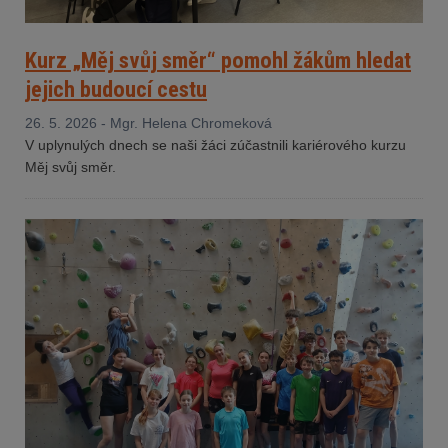
Kurz „Měj svůj směr“ pomohl žákům hledat
jejich budoucí cestu
26. 5. 2026 - Mgr. Helena Chromeková
V uplynulých dnech se naši žáci zúčastnili kariérového kurzu
Měj svůj směr.