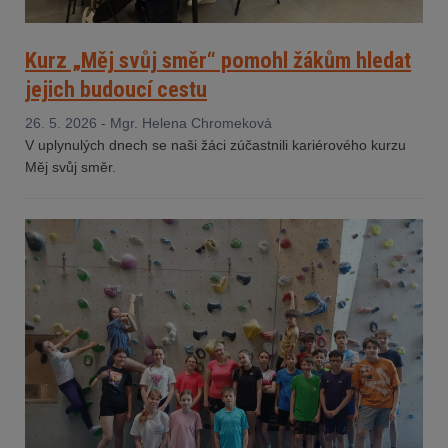
Kurz „Měj svůj směr“ pomohl žákům hledat
jejich budoucí cestu
26. 5. 2026 - Mgr. Helena Chromeková
V uplynulých dnech se naši žáci zúčastnili kariérového kurzu
Měj svůj směr.