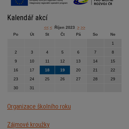
Kalendář akcí
<<
<
Říjen 2023
>
>>
Po
Út
St
Čt
Pá
So
Ne
1
2
3
4
5
6
7
8
9
10
11
12
13
14
15
16
17
18
19
20
21
22
23
24
25
26
27
28
29
30
31
Organizace školního roku
Zájmové kroužky