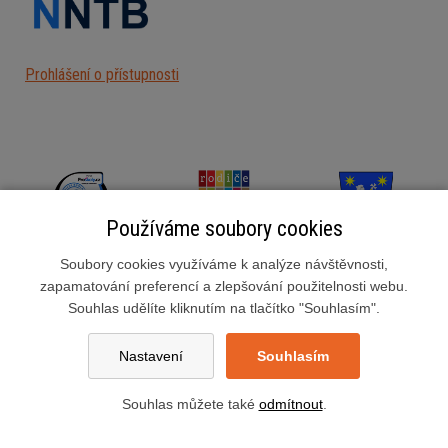
Prohlášení o přístupnosti
Používáme soubory cookies
Soubory cookies využíváme k analýze návštěvnosti,
zapamatování preferencí a zlepšování použitelnosti webu.
Souhlas udělíte kliknutím na tlačítko "Souhlasím".
Základní škola Slušovice, okres Zlín, příspěvková organizace
Školní 222, 763 15 Slušovice
Nastavení
Souhlasím
zsslusovice@zsslusovice.cz
Datová schránka:ngimshn
Souhlas můžete také
odmítnout
.
Nastavení cookies