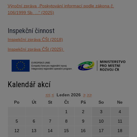
Výroční zpráva „Poskytování informací podle zákona č.
106/1999 Sb. ...“ (2025)
Inspekční činnost
Inspekční zpráva ČŠI (2018)
Inspekční zpráva ČŠI (2025)
Kalendář akcí
<<
<
Leden 2026
>
>>
Po
Út
St
Čt
Pá
So
Ne
1
2
3
4
5
6
7
8
9
10
11
12
13
14
15
16
17
18